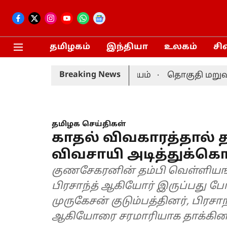
தமிழகம்
இந்தியா
உலகம்
சி
Breaking News
 நடைபெறும்: தேர்தல் ஆணையம்
தொகுதி மறுவரையறை
தமிழக செய்திகள்
காதல் விவகாரத்தால் 
விவசாயி அடித்துக்கொ
குணசேகரனின் தம்பி வெள்ளியங்கிர
பிரசாந்த் ஆகியோர் இருப்பது ப
முருகேசன் குடும்பத்தினர், பிரச
ஆகியோரை சரமாரியாக தாக்கினர