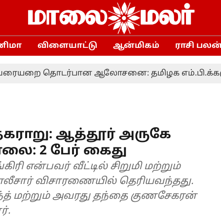
னிமா
விளையாட்டு
ஆன்மிகம்
ராசி பலன
 தொடர்பான ஆலோசனை: தமிழக எம்.பி.க்களுக்கு மு
தகராறு: ஆத்தூர் அருகே
லை: 2 பேர் கைது
ி என்பவர் வீட்டில் சிறுமி மற்றும்
ோலீசார் விசாரணையில் தெரியவந்தது.
ாந்த் மற்றும் அவரது தந்தை குணசேகரன்
்.