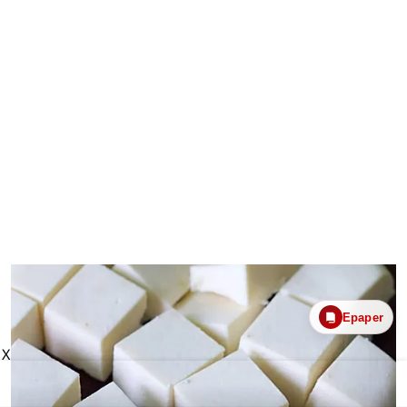
Epaper
X