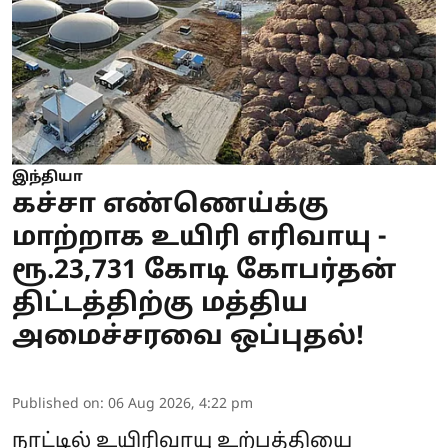
இந்தியா
கச்சா எண்ணெய்க்கு
மாற்றாக உயிரி எரிவாயு -
ரூ.23,731 கோடி கோபர்தன்
திட்டத்திற்கு மத்திய
அமைச்சரவை ஒப்புதல்!
Published on
:
06 Aug 2026, 4:22 pm
நாட்டில் உயிரிவாயு உற்பத்தியை