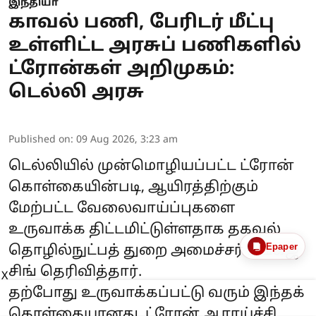
இந்தியா
காவல் பணி, பேரிடர் மீட்பு
உள்ளிட்ட அரசுப் பணிகளில்
ட்ரோன்கள் அறிமுகம்:
டெல்லி அரசு
Published on
:
09 Aug 2026, 3:23 am
டெல்லியில் முன்மொழியப்பட்ட ட்ரோன்
கொள்கையின்படி, ஆயிரத்திற்கும்
மேற்பட்ட வேலைவாய்ப்புகளை
உருவாக்க திட்டமிட்டுள்ளதாக தகவல்
Epaper
தொழில்நுட்பத் துறை அமைச்சர் பங்கஜ்
சிங் தெரிவித்தார்.
X
தற்போது உருவாக்கப்பட்டு வரும் இந்தக்
கொள்கையானது, ட்ரோன் ஆராய்ச்சி