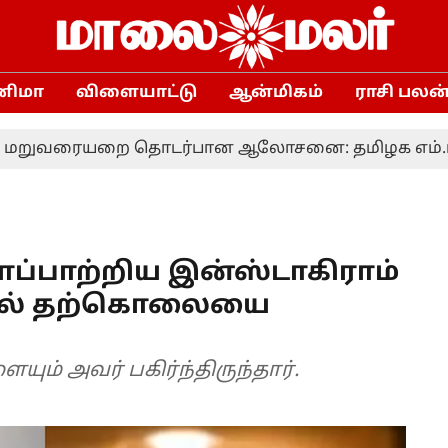
னிமா
விளையாட்டு
ஆன்மிகம்
ராசி பலன
ையறை தொடர்பான ஆலோசனை: தமிழக எம்.பி.க்களுக்க
்பாற்றிய இன்ஸ்டாகிராம்
ியில் தற்கொலையை
ளையும் அவர் பகிர்ந்திருந்தார்.