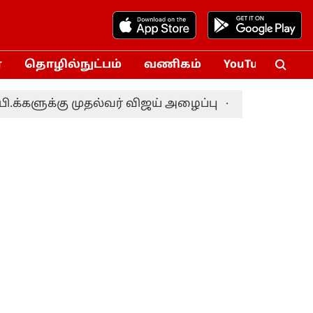
்
தொழில்நுட்பம்
வணிகம்
YouTube
Vox
ு முதல்வர் விஜய் அழைப்பு
வங்கதேச அதிபர் தே