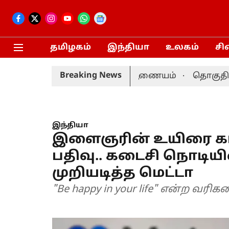
தமிழகம்
இந்தியா
உலகம்
சி
Breaking News
தேதி நடைபெறும்: தேர்தல் ஆணையம்
தொகுதி மறுவர
இந்தியா
இளைஞரின் உயிரை காப
பதிவு.. கடைசி நொட
முறியடித்த மெட்டா
"Be happy in your life" என்ற வரிக