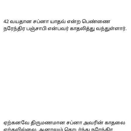
42 வயதான சப்னா யாதவ் என்ற பெண்ணை
நரேந்திர பஞ்சாபி என்பவர் காதலித்து வந்துள்ளார்.
ஏற்கனவே திருமணமான சப்னா அவரின் காதலை
ஏற்கவில்லை. ஆனாலும் தொடர்ந்து நரேந்திர