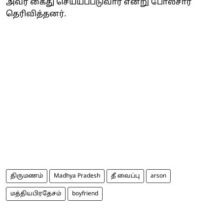
அவர் கைது செய்யப்படுவார் என்று போலீசார்
தெரிவித்தனர்.
திருமணம்
Madhya Pradesh
தீ வைப்பு
arson
மத்தியபிரதேசம்
boyfriend