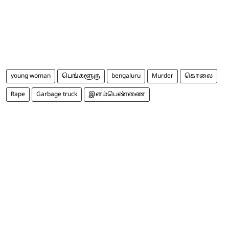
young woman
பெங்களூரு
bengaluru
Murder
கொலை
Rape
Garbage truck
இளம்பெண்ணை