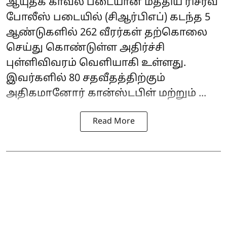
ஆயுதக் காவல் படையான மத்திய ரிசர்வ்
போலீஸ் படையில் (
சிஆர்பிஎப்
) கடந்த 5
ஆண்டுகளில் 262 வீரர்கள் தற்கொலை
செய்து கொண்டுள்ள அதிர்ச்சி
புள்ளிவிவரம் வெளியாகி உள்ளது.
இவர்களில் 80 சதவீதத்திற்கும்
அதிகமானோர் கான்ஸ்டபிள் மற்றும் ...
Read More