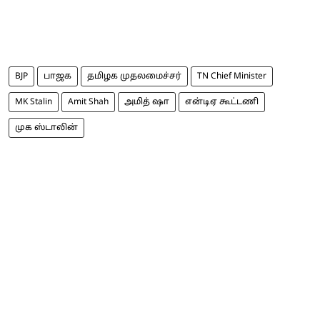
BJP
பாஜக
தமிழக முதலமைச்சர்
TN Chief Minister
MK Stalin
Amit Shah
அமித் ஷா
என்டிஏ கூட்டணி
முக ஸ்டாலின்