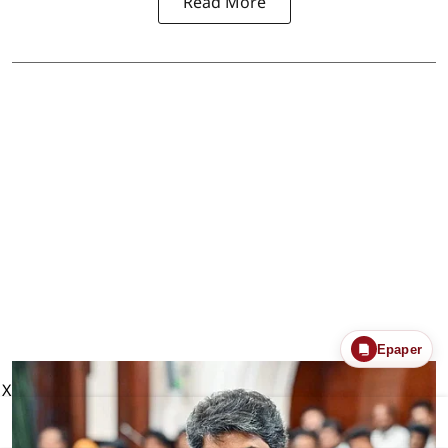
Read More
Epaper
X