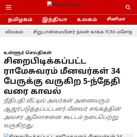
தமிழகம்
இந்தியா
உலகம்
சினிமா
லகல்
சிறுபான்மையினர் நலன் காக்க FCRA மசோதாவை திரு
உள்ளூர் செய்திகள்
சிறைபிடிக்கப்பட்ட
ராமேசுவரம் மீனவர்கள் 34
பேருக்கு வருகிற 5-ந்தேதி
வரை காவல்
நீதிபதி வீட்டில் அவர்கள் அனைவரும்
ஆஜர்படுத்தப்பட்டனர்.மீனவர் சங்கத்தின்
அவசர ஆலோசனை கூட்டம் நடைபெற்று
வருகிறது.