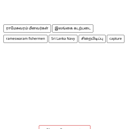
ராமேசுவரம் மீனவர்கள்
இலங்கை கடற்படை
rameswaram fishermen
Sri Lanka Navy
சிறைபிடிப்பு
capture