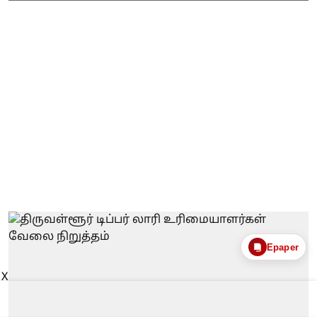
Epaper
X