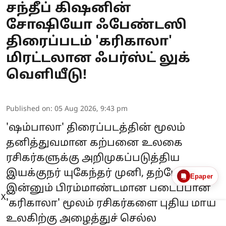
சந்தீப் கிஷனின்
சோஷியோ ஃபேண்டஸி
திரைப்படம் 'கரிகாலா'
மிரட்டலான ஃபர்ஸ்ட் லுக்
வெளியீடு!
Published on
:
05 Aug 2026, 9:43 pm
'ஷம்பாலா' திரைப்படத்தின் மூலம்
தனித்துவமான கற்பனை உலகை
ரசிகர்களுக்கு அறிமுகப்படுத்திய
இயக்குநர் யுகேந்தர் முனி, தற்போது
Epaper
இன்னும் பிரம்மாண்டமான படைப்பான
X
'கரிகாலா' மூலம் ரசிகர்களை புதிய மாய
உலகிற்கு அழைத்துச் செல்ல