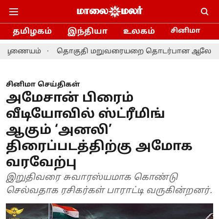
தமிழகம்
இந்தியா
உலகம்
சினிமா
ம்
தொகுதி மறுவரையறை தொடர்பான ஆலோசனை: தமிழக எம்
சினிமா செய்திகள்
அமேசான் பிரைம்
வீடியோவில் ஸ்ட்ரீமிங்
ஆகும் ‘அனலி’
திரைப்படத்திற்கு அமோக
வரவேற்பு
இறுதிவரை சுவாரஸ்யமாக கொண்டு
செல்வதாக ரசிகர்கள் பாராட்டி வருகின்றனர்.