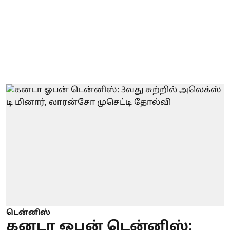
டென்னிஸ்
கனடா ஓபன் டென்னிஸ்: