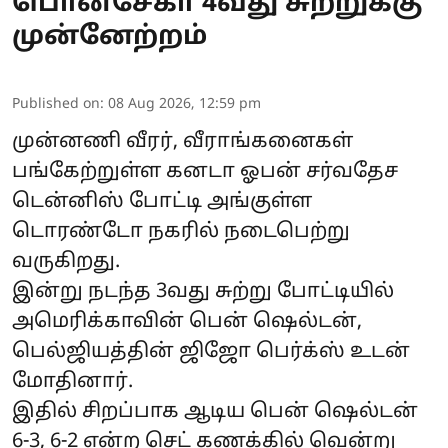
பொன்சேகா 4வது சுற்றுக்கு
முன்னேற்றம்
Published on
:
08 Aug 2026, 12:59 pm
முன்னணி வீரர், வீராங்கனைகள்
பங்கேற்றுள்ள கனடா ஓபன் சர்வதேச
டென்னிஸ் போட்டி அங்குள்ள
டொரண்டோ நகரில் நடைபெற்று
வருகிறது.
இன்று நடந்த 3வது சுற்று போட்டியில்
அமெரிக்காவின் பென் ஷெல்டன்,
பெல்ஜியத்தின் ஜிஜோ பெர்க்ஸ் உடன்
மோதினார்.
இதில் சிறப்பாக ஆடிய பென் ஷெல்டன்
6-3, 6-2 என்ற செட் கணக்கில் வென்று