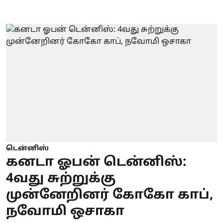
டென்னிஸ்
கனடா ஓபன் டென்னிஸ்:
4வது சுற்றுக்கு
முன்னேறினர் கோகோ காப்,
நவோமி ஒசாகா