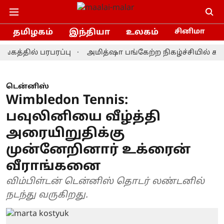
தமிழகம்
இந்தியா
உலகம்
சினிமா
ில் பரபரப்பு
அமித்ஷா பங்கேற்ற நிகழ்ச்சியில் காவலர்க
டென்னிஸ்
Wimbledon Tennis:
பவுலினியை வீழ்த்தி
அரையிறுதிக்கு
முன்னேறினார் உக்ரைன்
வீராங்கனை
விம்பிள்டன் டென்னிஸ் தொடர் லண்டனில்
நடந்து வருகிறது.