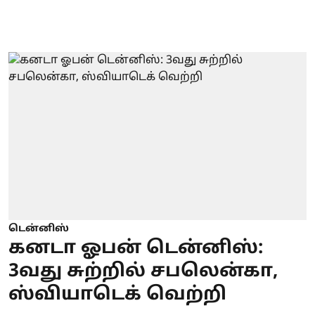
டென்னிஸ்
கனடா ஓபன் டென்னிஸ்:
3வது சுற்றில் சபலென்கா,
ஸ்வியாடெக் வெற்றி