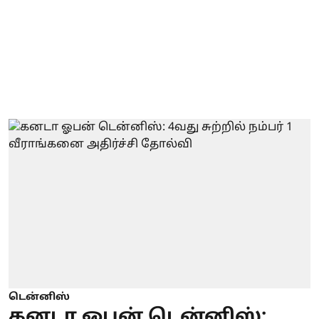
டென்னிஸ்
கனடா ஓபன் டென்னிஸ்: