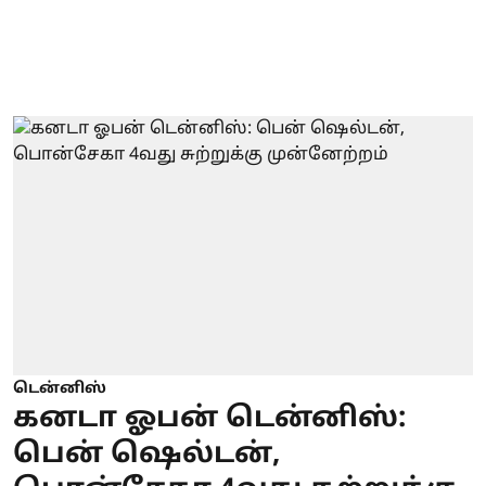
டென்னிஸ்
கனடா ஓபன் டென்னிஸ்:
பென் ஷெல்டன்,