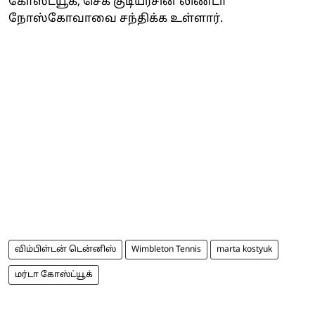
கோஸ்ட்யூக், செக் குடியரசின் லிண்டா
நோஸ்கோவாவை சந்திக்க உள்ளார்.
விம்பிள்டன் டென்னிஸ்
Wimbleton Tennis
marta kostyuk
மர்டா கோஸ்ட்யூக்