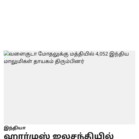
இந்தியா
ஹார்முஸ் ஜலசந்தியில்