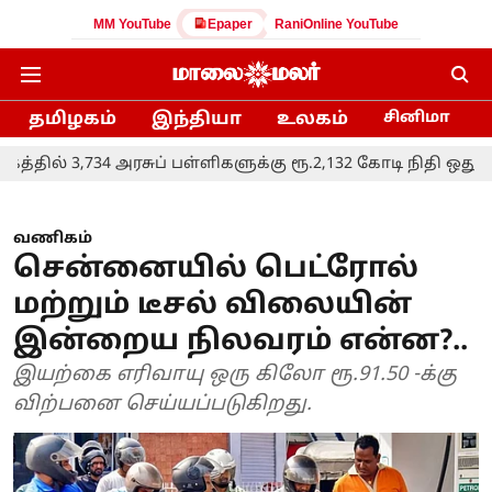
MM YouTube
Epaper
RaniOnline YouTube
தமிழகம்
இந்தியா
உலகம்
சினிமா
734 அரசுப் பள்ளிகளுக்கு ரூ.2,132 கோடி நிதி ஒதுக்கீடு: அமைச
வணிகம்
சென்னையில் பெட்ரோல்
மற்றும் டீசல் விலையின்
இன்றைய நிலவரம் என்ன?..
இயற்கை எரிவாயு ஒரு கிலோ ரூ.91.50 -க்கு
விற்பனை செய்யப்படுகிறது.