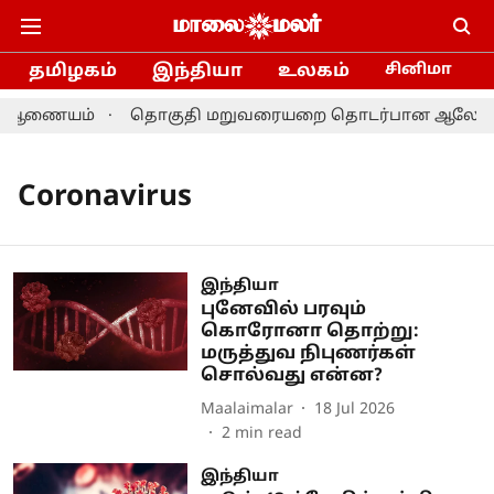
தமிழகம்
இந்தியா
உலகம்
சினிமா
ல் ஆணையம்
தொகுதி மறுவரையறை தொடர்பான ஆலோசனை: தம
Coronavirus
இந்தியா
புனேவில் பரவும்
கொரோனா தொற்று:
மருத்துவ நிபுணர்கள்
சொல்வது என்ன?
Maalaimalar
18 Jul 2026
2
min read
இந்தியா