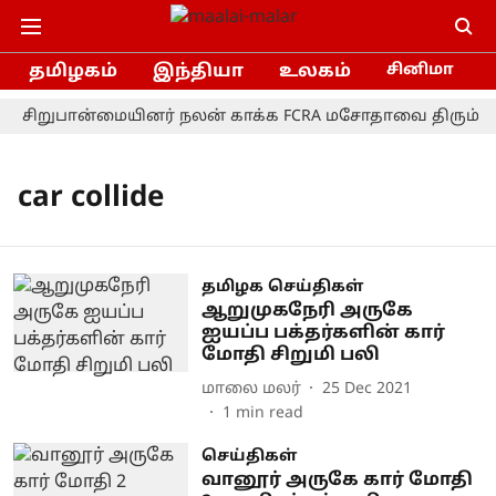
தமிழகம்
இந்தியா
உலகம்
சினிமா
சிறுபான்மையினர் நலன் காக்க FCRA மசோதாவை திரும்பப் 
car collide
தமிழக செய்திகள்
ஆறுமுகநேரி அருகே
ஐயப்ப பக்தர்களின் கார்
மோதி சிறுமி பலி
மாலை மலர்
25 Dec 2021
1
min read
செய்திகள்
வானூர் அருகே கார் மோதி