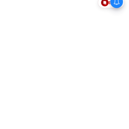
Epaper
தொடர்புகொள்ள
எங்களைப்பற்றி
விதிமுறைகளும் நிபந்தனைகளும்
தனித்தன்மை பாதுகாப்பு
Web Ad Tariff