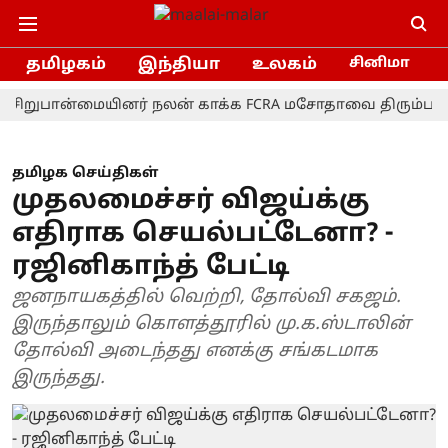
தமிழகம்
இந்தியா
உலகம்
சினிமா
பான்மையினர் நலன் காக்க FCRA மசோதாவை திரும்பப் பெற வே
தமிழக செய்திகள்
முதலமைச்சர் விஜய்க்கு
எதிராக செயல்பட்டேனா? -
ரஜினிகாந்த் பேட்டி
ஜனநாயகத்தில் வெற்றி, தோல்வி சகஜம்.
இருந்தாலும் கொளத்தூரில் மு.க.ஸ்டாலின்
தோல்வி அடைந்தது எனக்கு சங்கடமாக
இருந்தது.