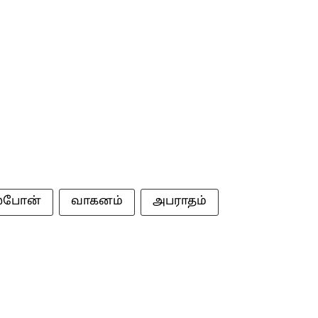
்போன்
வாகனம்
அபராதம்