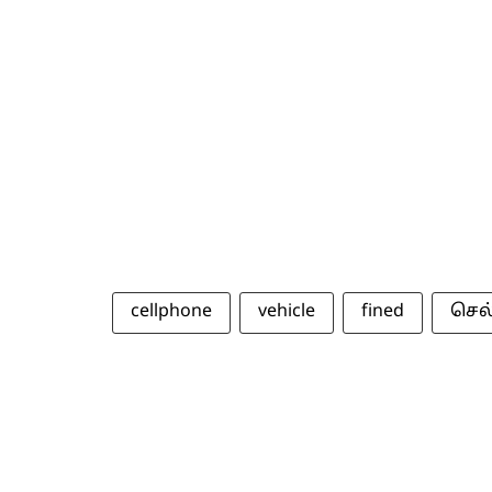
cellphone
vehicle
fined
செல