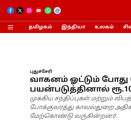
தமிழகம்
இந்தியா
உலகம்
சி
புதுச்சேரி
வாகனம் ஓட்டும் போத
பயன்படுத்தினால் ரூ.1
முக்கிய சந்திப்புகள் மற்றும் விப
போக்குவரத்து காவல்துறை அ
மேற்கொண்டு வருகின்றனர்.