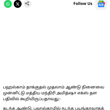
Follow Us
பஹல்காம் தாக்குதல் முதலாம் ஆண்டு நினைவை
முன்னிட்டு மத்திய மந்திரி அமித்ஷா எக்ஸ் தள
பதிவில் கூறியிருப்பதாவது:-
கடந்த ஆண்டு, பஹல்காமில் நடந்த பயங்கரவாதத்