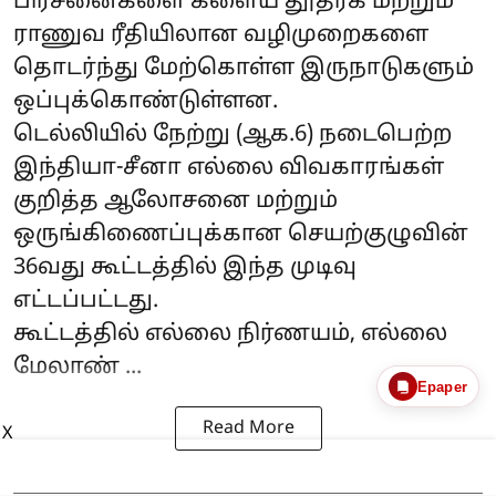
பிரச்னைகளை களைய தூதரக மற்றும்
ராணுவ ரீதியிலான வழிமுறைகளை
தொடர்ந்து மேற்கொள்ள இருநாடுகளும்
ஒப்புக்கொண்டுள்ளன.
டெல்லியில் நேற்று (ஆக.6) நடைபெற்ற
இந்தியா-சீனா எல்லை விவகாரங்கள்
குறித்த ஆலோசனை மற்றும்
ஒருங்கிணைப்புக்கான செயற்குழுவின்
36வது கூட்டத்தில் இந்த முடிவு
எட்டப்பட்டது.
கூட்டத்தில் எல்லை நிர்ணயம், எல்லை
மேலாண் ...
Epaper
Read More
X