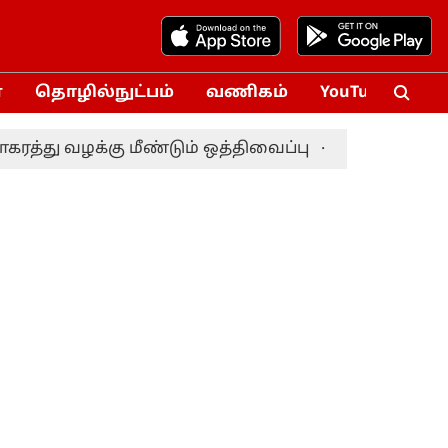
்
தொழில்நுட்பம்
வணிகம்
YouTube
Vox
ு வழக்கு மீண்டும் ஒத்திவைப்பு
டாஸ்மாக் ஊழல் த