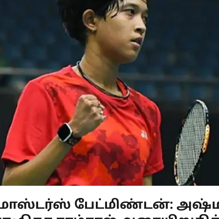
ாஸ்டர்ஸ் பேட்மிண்டன்: அஷ்