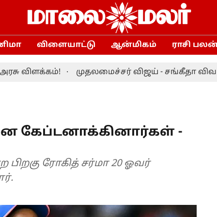
னிமா
விளையாட்டு
ஆன்மிகம்
ராசி பலன
ிளக்கம்!
முதலமைச்சர் விஜய் - சங்கீதா விவாகரத்த
னை கேப்டனாக்கினார்கள் -
பிறகு ரோகித் சர்மா 20 ஓவர்
ர்.