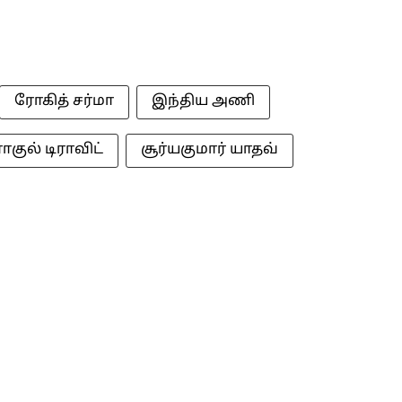
ரோகித் சர்மா
இந்திய அணி
ராகுல் டிராவிட்
சூர்யகுமார் யாதவ்