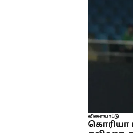
விளையாட்டு
கொரியா ம