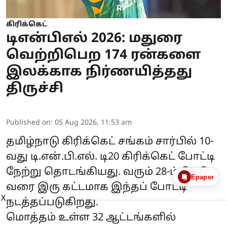
கிரிக்கெட்
டிஎன்பிஎல் 2026: மதுரை
வெற்றிபெற 174 ரன்களை
இலக்காக நிர்ணயித்தது
திருச்சி
Published on
:
05 Aug 2026, 11:53 am
தமிழ்நாடு கிரிக்கெட் சங்கம் சார்பில் 10-
வது டி.என்.பி.எல். டி20 கிரிக்கெட் போட்டி
நேற்று தொடங்கியது. வரும் 28-ம் தேதி
Epaper
வரை இரு கட்டமாக இந்தப் போட்டி
X
நடத்தப்படுகிறது.
மொத்தம் உள்ள 32 ஆட்டங்களில்