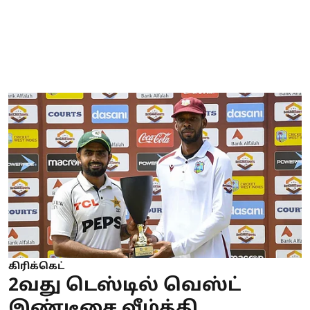
கிரிக்கெட்
2வது டெஸ்டில் வெஸ்ட்
இண்டீசை வீழ்த்தி