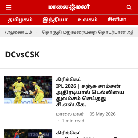
தமிழகம்
இந்தியா
உலகம்
சினிமா
ர்தல் ஆணையம்
தொகுதி மறுவரையறை தொடர்பான ஆலோசனை: 
DCvsCSK
கிரிக்கெட்
IPL 2026 | சஞ்சு சாம்சன்
அதிரடியால் டெல்லியை
துவம்சம் செய்தது
சி.எஸ்.கே.
மாலை மலர்
05 May 2026
1
min read
கிரிக்கெட்