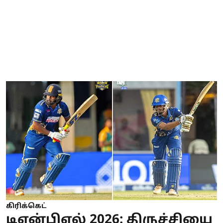
கிரிக்கெட்
டிஎன்பிஎல் 2026: திருச்சியை