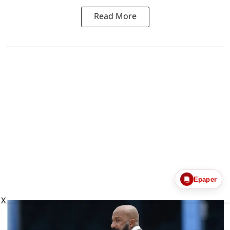
Read More
Epaper
X