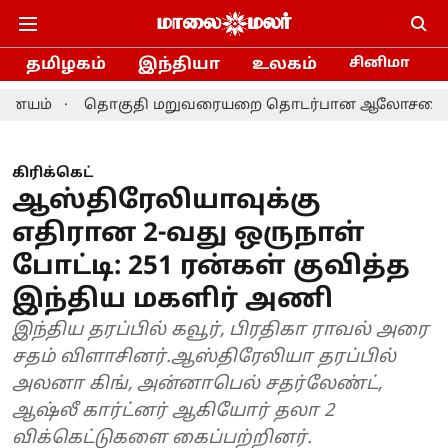
தமிழகம்
இந்தியா
உலகம்
சினிமா
தொகுதி மறுவரையறை தொடர்பான ஆலோசனை: தமிழக எம்.பி.
கிரிக்கெட்
ஆஸ்திரேலியாவுக்கு
எதிரான 2-வது ஒருநாள்
போட்டி: 251 ரன்கள் குவித்த
இந்திய மகளிர் அணி
இந்திய தரப்பில் கவூர், பிரதிகா ராவல் அரை
சதம் விளாசினர்.ஆஸ்திரேலியா தரப்பில்
அலனா கிங், அன்னாபெல் சதர்லேண்ட்,
ஆஷ்லீ கார்ட்னர் ஆகியோர் தலா 2
விக்கெட்டுகளை கைப்பற்றினர்.