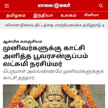
தமிழகம்
இந்தியா
உலகம்
சினிமா
ன நிலைய திட்டத்தை மாற்றியமைக்க தமிழ்நாடு அரசு கோரவில
ஆன்மிக களஞ்சியம்
முனிவர்களுக்கு காட்சி
அளித்த பூவரசன்குப்பம்
லட்சுமி நரசிம்மர்
பெருமாள் அவ்வண்ணமே முனிவர்களுக்குக்
காட்சி தந்தார்.