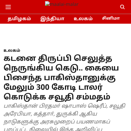
தமிழகம்
இந்தியா
உலகம்
சினிமா
உலகம்
கடனை திருப்பி செலுத்த
நெருங்கிய கெடு.. கையை
பிசைந்த பாகிஸ்தானுக்கு
மேலும் 300 கோடி டாலர்
கொடுக்க சவூதி சம்மதம்
பாகிஸ்தான் பிரதமா் ஷாபாஸ் ஷெரீப், சவூதி
அரேபியா, கத்தாா், துருக்கி ஆகிய
நாடுகளுக்கு அரசுமுறைப் பயணமாகப்
புறப்பட்ட நிலையில் இந்த அறிவிப்பு