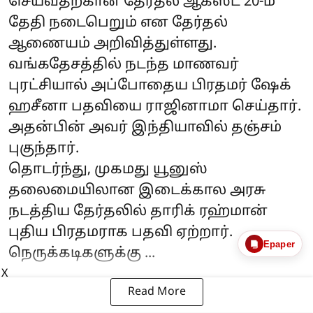
செய்வதற்கான தேர்தல் ஆகஸ்ட் 20-ம்
தேதி நடைபெறும் என தேர்தல்
ஆணையம் அறிவித்துள்ளது.
வங்கதேசத்தில் நடந்த மாணவர்
புரட்சியால் அப்போதைய பிரதமர் ஷேக்
ஹசீனா பதவியை ராஜினாமா செய்தார்.
அதன்பின் அவர் இந்தியாவில் தஞ்சம்
புகுந்தார்.
தொடர்ந்து, முகமது யூனுஸ்
தலைமையிலான இடைக்கால அரசு
நடத்திய தேர்தலில் தாரிக் ரஹ்மான்
புதிய பிரதமராக பதவி ஏற்றார்.
Epaper
நெருக்கடிகளுக்கு ...
X
Read More