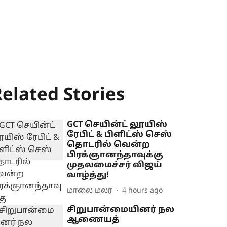
elated Stories
GCT செயின்ட் லூயிஸ்
ரேபிட் & பிளிட்ஸ் செஸ்
தொடரில் வென்ற
பிரக்ஞானந்தாவுக்கு
முதலமைச்சர் விஜய்
வாழ்த்து!
மாலை மலர்
4 hours ago
சிறுபான்மையினர் நல
ஆணையத்