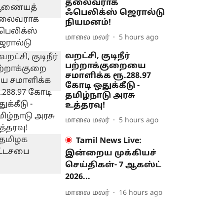
தலைவராக
ஃபெலிக்ஸ் ஜெரால்டு
நியமனம்!
மாலை மலர்
5 hours ago
வறட்சி, குடிநீர்
பற்றாக்குறையை
சமாளிக்க ரூ.288.97
கோடி ஒதுக்கீடு -
தமிழ்நாடு அரசு
உத்தரவு!
மாலை மலர்
5 hours ago
Tamil News Live:
இன்றைய முக்கியச்
செய்திகள்- 7 ஆகஸ்ட்
2026...
மாலை மலர்
16 hours ago