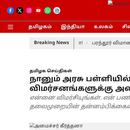
தமிழகம்
இந்தியா
உலகம்
சி
Breaking News
ுதலமைச்சர் மனைவி சங்கீதா!
பரந்தூர் விமான நில
தமிழக செய்திகள்
நானும் அரசு பள்ளியில்
விமர்சனங்களுக்கு அமை
என்னை விமர்சியுங்கள். என் ப
தலைமுறையின் தன்னம்பிக்கையை