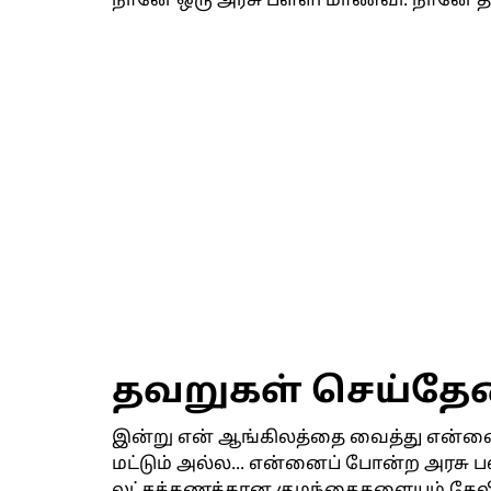
நானே ஒரு அரசு பள்ளி மாணவி. நானே தமிழ
தவறுகள் செய்தே
இன்று என் ஆங்கிலத்தை வைத்து என்ன
மட்டும் அல்ல... என்னைப் போன்ற அரசு பள