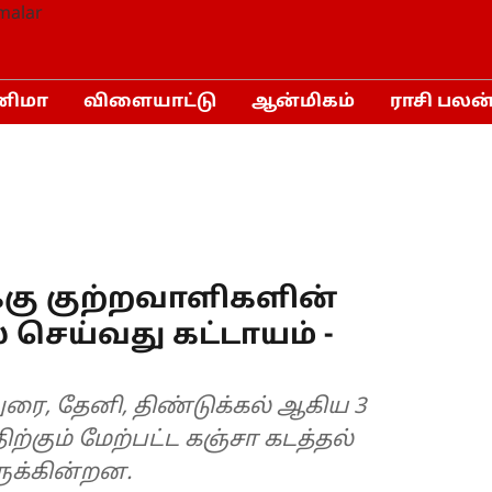
னிமா
விளையாட்டு
ஆன்மிகம்
ராசி பலன
ு குற்றவாளிகளின்
செய்வது கட்டாயம் -
ுரை, தேனி, திண்டுக்கல் ஆகிய 3
ிற்கும் மேற்பட்ட கஞ்சா கடத்தல்
ருக்கின்றன.