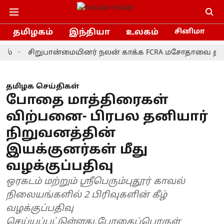
தமிழகம்
இந்தியா
உலகம்
சினிமா
சிறுபான்மையினர் நலன் காக்க FCRA மசோதாவை திரும்பப் 
தமிழக செய்திகள்
போதை மாத்திரைகள்
விற்பனை- பிரபல தனியார்
நிறுவனத்தின்
இயக்குனர்கள் மீது
வழக்குப்பதிவு
ஒரகடம் மற்றும் ஸ்ரீபெரும்புதூர் காவல்
நிலையங்களில் 2 பிரிவுகளின் கீழ்
வழக்குப்பதிவு
செய்யப்பட்டுள்ளது.போதைப்பொருள்