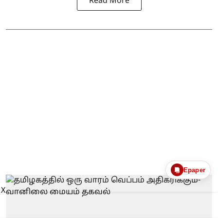
Read More
Epaper
X