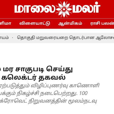
னிமா
விளையாட்டு
ஆன்மிகம்
ராசி பலன
தொகுதி மறுவரையறை தொடர்பான ஆலோசனை: தமிழக எம
மர சாகுபடி செய்து
 கலெக்டர் தகவல்
ஏற்படுத்தும் விழிப்புணர்வு காணொளி
ும் நிகழ்ச்சி நடைபெற்றது. 100
க்ரோவெட் நிறுவனத்தின் மூலம்நடவு