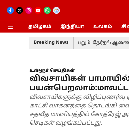
தமிழகம்
இந்தியா
உலகம்
சி
Breaking News
ல் வரும் 20-ம் தேதி நடைபெறும்: தேர்தல் ஆணையம்
உள்ளூர் செய்திகள்
விவசாயிகள் பாமாயில் 
பயன்பெறலாம்:மாவட்ட
விவசாயிகளுக்கு விழிப்புணர்வு 
காட்சி வாகனத்தை தொடங்கி வைக்க
சதவீத மானியத்தில் கோத்ரேஜ் அ
செடிகள் வழங்கப்பட்டது.