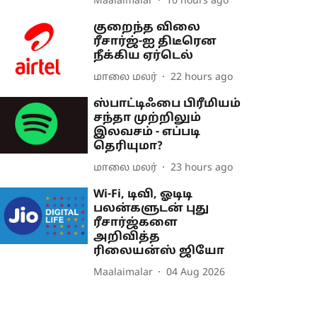
Maalaimalar
10 hours ago
குறைந்த விலை
ரீசார்ஜ்-ஐ திடீரென
நீக்கிய ஏர்டெல்
மாலை மலர்
22 hours ago
ஸ்பாட்டிஃபை பிரீமியம்
சந்தா முற்றிலும்
இலவசம் - எப்படி
தெரியுமா?
மாலை மலர்
23 hours ago
Wi-Fi, டிவி, ஓடிடி
பலன்களுடன் புது
ரீசார்ஜ்களை
அறிவித்த
ரிலையன்ஸ் ஜியோ
Maalaimalar
04 Aug 2026