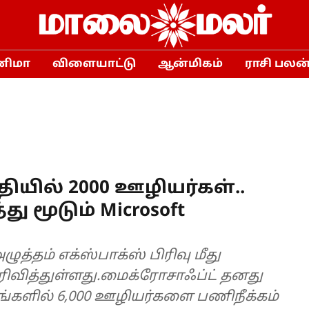
னிமா
விளையாட்டு
ஆன்மிகம்
ராசி பலன
ீதியில் 2000 ஊழியர்கள்..
 மூடும் Microsoft
்தம் எக்ஸ்பாக்ஸ் பிரிவு மீது
ெரிவித்துள்ளது.மைக்ரோசாஃப்ட் தனது
கங்களில் 6,000 ஊழியர்களை பணிநீக்கம்