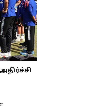
திர்ச்சி
ண