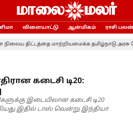
னிமா
விளையாட்டு
ஆன்மிகம்
ராசி பலன
ய திட்டத்தை மாற்றியமைக்க தமிழ்நாடு அரசு கோரவில
திரான கடைசி டி20:
ு
களுக்கு இடையிலான கடைசி டி20
ியது.இதில் டாஸ் வென்று இந்தியா