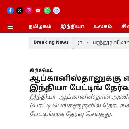
தமிழகம்
இந்தியா
உலகம்
சி
Breaking News
தலமைச்சர் மனைவி சங்கீதா!
பரந்தூர் விமான நிலை
கிரிக்கெட்
ஆப்கானிஸ்தானுக்கு எ
இந்தியா பேட்டிங் தேர்வ
இந்தியா -ஆப்கானிஸ்தான் அணி
போட்டி பெங்களூருவில் தொடங்க
பேட்டிங்கை தேர்வு செய்தது.