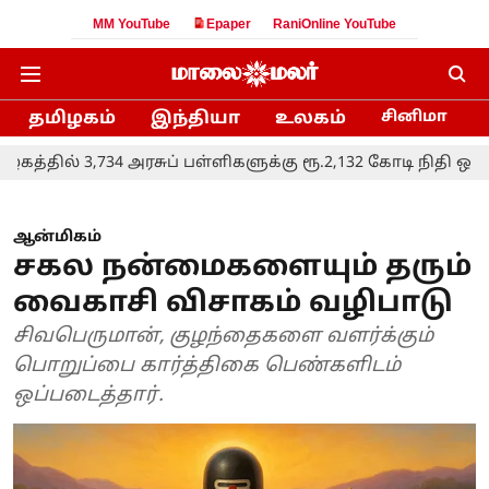
MM YouTube
Epaper
RaniOnline YouTube
தமிழகம்
இந்தியா
உலகம்
சினிமா
3,734 அரசுப் பள்ளிகளுக்கு ரூ.2,132 கோடி நிதி ஒதுக்கீடு: அ
ஆன்மிகம்
சகல நன்மைகளையும் தரும்
வைகாசி விசாகம் வழிபாடு
சிவபெருமான், குழந்தைகளை வளர்க்கும்
பொறுப்பை கார்த்திகை பெண்களிடம்
ஒப்படைத்தார்.