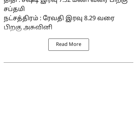
திதி : சஷ்டி இரவு 7.52 மணி வரை பிறகு
சப்தமி
நட்சத்திரம் : ரேவதி இரவு 8.29 வரை
பிறகு அசுவினி
Read More