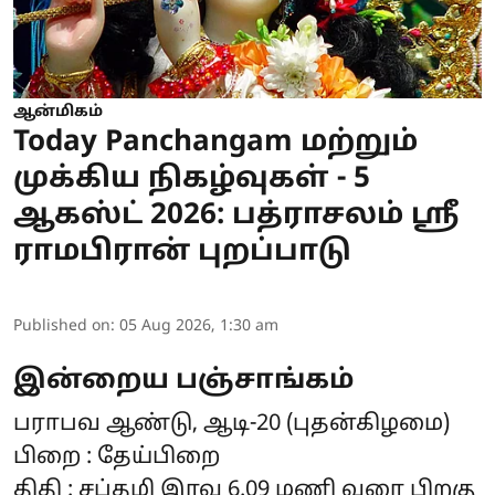
ஆன்மிகம்
Today Panchangam மற்றும்
முக்கிய நிகழ்வுகள் - 5
ஆகஸ்ட் 2026: பத்ராசலம் ஸ்ரீ
ராமபிரான் புறப்பாடு
Published on
:
05 Aug 2026, 1:30 am
இன்றைய பஞ்சாங்கம்
பராபவ ஆண்டு, ஆடி-20 (புதன்கிழமை)
பிறை : தேய்பிறை
திதி : சப்தமி இரவு 6.09 மணி வரை பிறகு