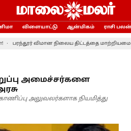
னிமா
விளையாட்டு
ஆன்மிகம்
ராசி பலன
பரந்தூர் விமான நிலைய திட்டத்தை மாற்றியமைக்க தமி
ுப்பு அமைச்சர்களை
அரசு
காணிப்பு அலுவலர்களாக நியமித்து