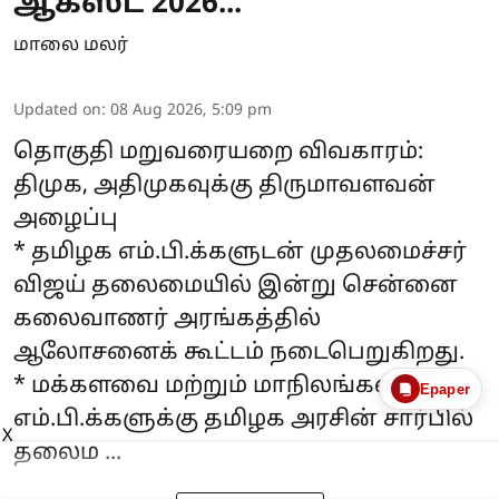
ஆகஸ்ட் 2026...
மாலை மலர்
Updated on
:
08 Aug 2026, 5:09 pm
தொகுதி மறுவரையறை விவகாரம்:
திமுக, அதிமுகவுக்கு திருமாவளவன்
அழைப்பு
* தமிழக எம்.பி.க்களுடன் முதலமைச்சர்
விஜய் தலைமையில் இன்று சென்னை
கலைவாணர் அரங்கத்தில்
ஆலோசனைக் கூட்டம் நடைபெறுகிறது.
* மக்களவை மற்றும் மாநிலங்களவை
Epaper
எம்.பி.க்களுக்கு தமிழக அரசின் சார்பில்
X
தலைம ...