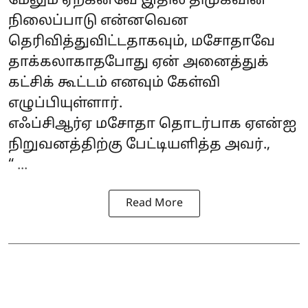
மேலும் ஏற்கனவே இதில் திமுகவின்
நிலைப்பாடு என்னவென
தெரிவித்துவிட்டதாகவும், மசோதாவே
தாக்கலாகாதபோது ஏன் அனைத்துக்
கட்சிக் கூட்டம் எனவும் கேள்வி
எழுப்பியுள்ளார்.
எஃப்சிஆர்ஏ மசோதா தொடர்பாக ஏஎன்ஐ
நிறுவனத்திற்கு பேட்டியளித்த அவர்.,
“ ...
Read More