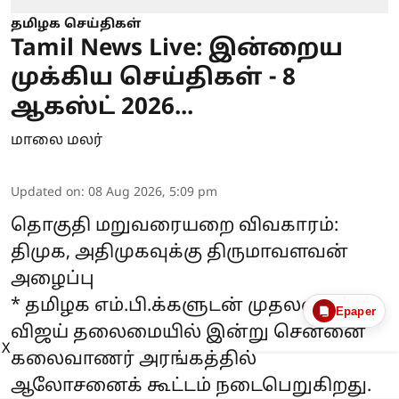
தமிழக செய்திகள்
Tamil News Live: இன்றைய
முக்கிய செய்திகள் - 8
ஆகஸ்ட் 2026...
மாலை மலர்
Updated on
:
08 Aug 2026, 5:09 pm
தொகுதி மறுவரையறை விவகாரம்:
திமுக, அதிமுகவுக்கு திருமாவளவன்
அழைப்பு
* தமிழக எம்.பி.க்களுடன் முதலமைச்சர்
Epaper
விஜய் தலைமையில் இன்று சென்னை
X
கலைவாணர் அரங்கத்தில்
ஆலோசனைக் கூட்டம் நடைபெறுகிறது.