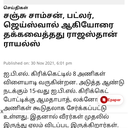
செய்திகள்
சஞ்சு சாம்சன், பட்லர்,
ஜெய்ஸ்வால் ஆகியோரை
தக்கவைத்தது ராஜஸ்தான்
ராயல்ஸ்
Published on
:
30 Nov 2021, 6:01 pm
ஐ.பி.எல். கிரிக்கெட்டில் 8 அணிகள்
விளையாடி வருகின்றன. அடுத்த ஆண்டு
நடக்கும் 15-வது ஐ.பி.எல். கிரிக்கெட்
போட்டிக்கு ஆமதாபாத், லக்னோ ஆகிய
Epaper
அணிகள் கூடுதலாக சேர்க்கப்பட்டு
X
உள்ளது. இதனால் வீரர்கள் முதலில்
இருந்து ஏலம் விடப்பட இருக்கிறார்கள்.