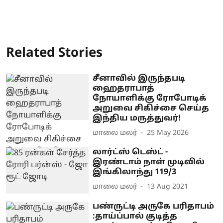
Related Stories
சீனாவில் இருந்தபடி
ஹைதராபாத்
நோயாளிக்கு ரோபோடிக்
அறுவை சிகிச்சை செய்த
இந்திய மருத்துவர்!
மாலை மலர்
25 May 2026
லார்ட்ஸ் டெஸ்ட் -
இரண்டாம் நாள் முடிவில்
இங்கிலாந்து 119/3
மாலை மலர்
13 Aug 2021
பண்ருட்டி அருகே பரிதாபம்
:தாய்ப்பால் குடித்த