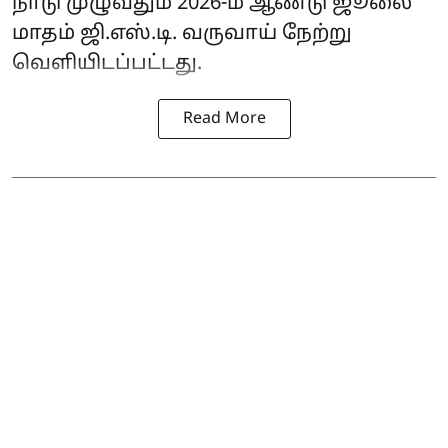
நாடு முழுவதும் 2026-ம் ஆண்டு ஜூலை
மாதம் ஜி.எஸ்.டி. வருவாய் நேற்று
வெளியிடப்பட்டது.
Read More