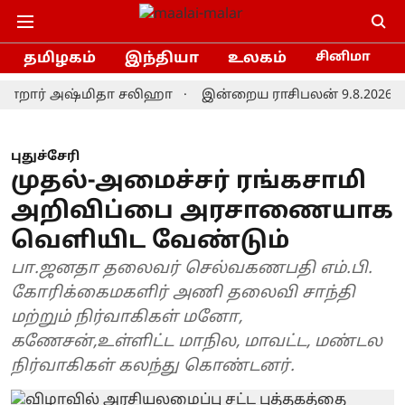
தமிழகம்
இந்தியா
உலகம்
சினிமா
ார் அஷ்மிதா சலிஹா
இன்றைய ராசிபலன் 9.8.2026: இவர்களு
புதுச்சேரி
முதல்-அமைச்சர் ரங்கசாமி
அறிவிப்பை அரசாணையாக
வெளியிட வேண்டும்
பா.ஜனதா தலைவர் செல்வகணபதி எம்.பி.
கோரிக்கைமகளிர் அணி தலைவி சாந்தி
மற்றும் நிர்வாகிகள் மனோ,
கணேசன்,உள்ளிட்ட மாநில, மாவட்ட, மண்டல
நிர்வாகிகள் கலந்து கொண்டனர்.