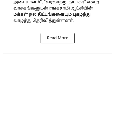
அடையாளம்”, “வரலாற்று நாயகர்" என்ற
வாசகங்களுடன் ரங்கசாமி ஆட்சியின்
மக்கள் நல திட்டங்களையும் புகழ்ந்து
வாழ்த்து தெரிவித்துள்ளனர்.
Read More