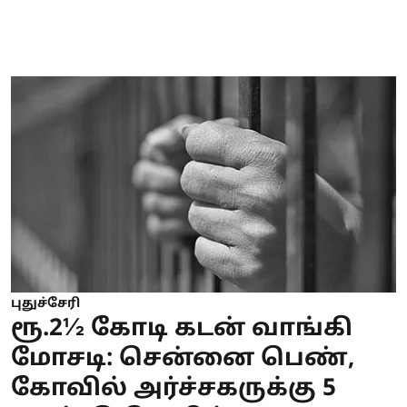
புதுச்சேரி
ரூ.2½ கோடி கடன் வாங்கி
மோசடி: சென்னை பெண்,
கோவில் அர்ச்சகருக்கு 5