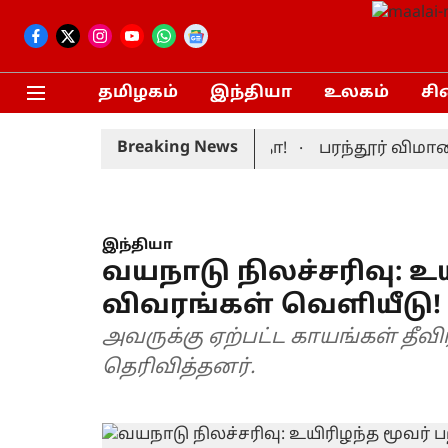
தமிழகம்
இந்தியா
உலகம்
சி
Breaking News
முதலமைச்சர் மனைவி சங்கீதா!
பரந்தூர் விமான நி
இந்தியா
வயநாடு நிலச்சரிவு: உய
விவரங்கள் வெளியீடு!
அவருக்கு ஏற்பட்ட காயங்கள் த
தெரிவித்தனர்.