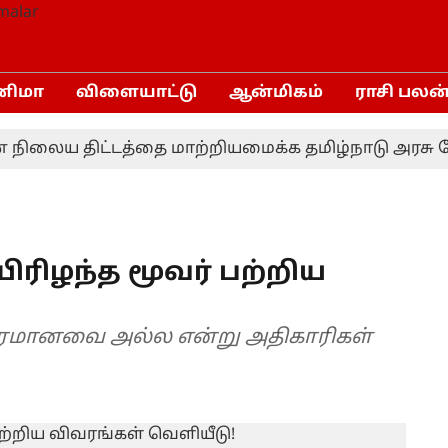
னிமா
விளையாட்டு
ஆன்மிகம்
ராசி பலன
லைய திட்டத்தை மாற்றியமைக்க தமிழ்நாடு அரசு கோரவி
ிரிழந்த மூவர் பற்றிய
ீவிரமானவை அல்ல என்று அதிகாரிகள்