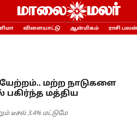
னிமா
விளையாட்டு
ஆன்மிகம்
ராசி பலன
யேற்றம்.. மற்ற நாடுகளை
ல் பகிர்ந்த மத்திய
ம் டீசல் 3.4% மட்டுமே