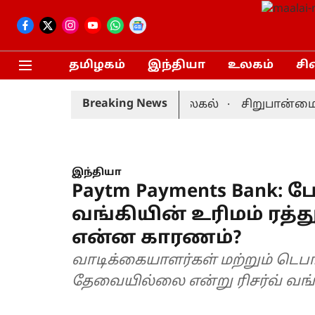
தமிழகம்
இந்தியா
உலகம்
சி
Breaking News
: முன்னணி வீரர் திடீர் விலகல்
சிறுபான்மையினர
இந்தியா
Paytm Payments Bank: 
வங்கியின் உரிமம் ரத்து.
என்ன காரணம்?
வாடிக்கையாளர்கள் மற்றும் டெபாச
தேவையில்லை என்று ரிசர்வ் வங்