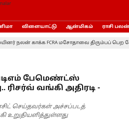
னிமா
விளையாட்டு
ஆன்மிகம்
ராசி பலன
் நலன் காக்க FCRA மசோதாவை திரும்பப் பெற வேண்டும
பேடிஎம் பேமெண்ட்ஸ்
. ரிசர்வ் வங்கி அதிரடி -
ிட் செய்தவர்கள் அச்சப்படத்
கி உறுதியளித்துள்ளது