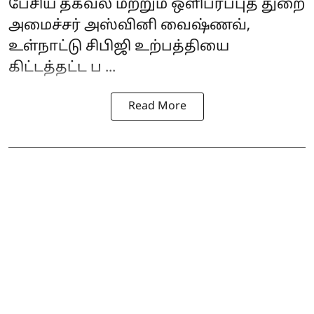
பேசிய தகவல் மற்றும் ஒளிபரப்புத் துறை
அமைச்சர் அஸ்வினி வைஷ்ணவ்,
உள்நாட்டு சிபிஜி உற்பத்தியை
கிட்டத்தட்ட ப ...
Read More