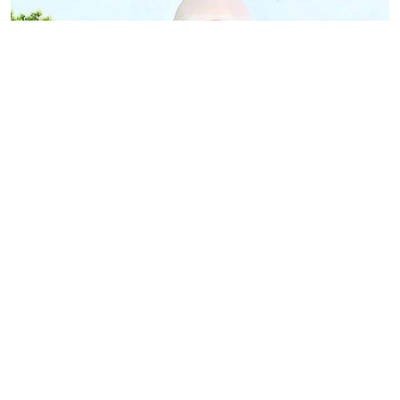
இந்தியா
நீதிபதிகளின் ஓய்வு பெறும்
வயதை 62-ஆக உயர்த்த மனு
- மாநிலங்கள் முடிவெடுக்க
உச்ச நீதிமன்றம் உத்தரவு
Published on
:
06 Aug 2026, 10:40 am