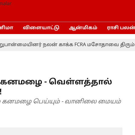
னிமா
விளையாட்டு
ஆன்மிகம்
ராசி பலன
ன்மையினர் நலன் காக்க FCRA மசோதாவை திரும்பப் பெ
ீத கனமழை - வெள்ளத்தால்
!
ும் கனமழை பெய்யும் - வானிலை மையம்