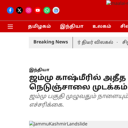
தமிழகம்
இந்தியா
உலகம்
சி
Breaking News
்ட் தொடர்: முன்னணி வீரர் திடீர் விலகல்
சிறுபா
இந்தியா
ஜம்மு காஷ்மீரில் அத
நெடுஞ்சாலை முடக்கம்
ஜம்மு பகுதி முழுவதும் நாளைய
எச்சரிக்கை.