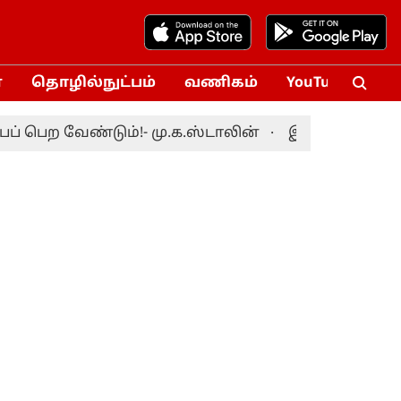
்
தொழில்நுட்பம்
வணிகம்
YouTube
Vox
ற வேண்டும்!- மு.க.ஸ்டாலின்
இலங்கைக்கு எதிரான