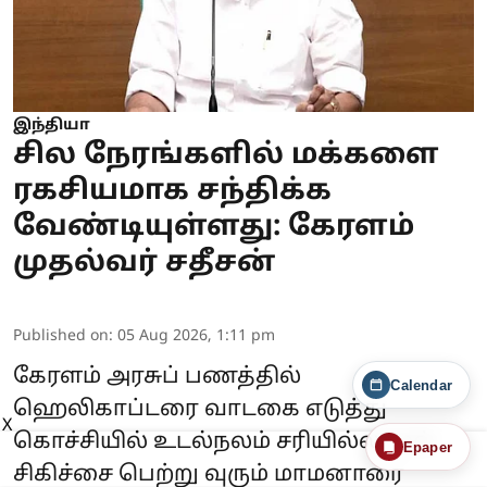
இந்தியா
சில நேரங்களில் மக்களை
ரகசியமாக சந்திக்க
வேண்டியுள்ளது: கேரளம்
முதல்வர் சதீசன்
Published on
:
05 Aug 2026, 1:11 pm
கேரளம் அரசுப் பணத்தில்
Calendar
ஹெலிகாப்டரை வாடகை எடுத்து
X
கொச்சியில் உடல்நலம் சரியில்லாமல்
Epaper
சிகிச்சை பெற்று வுரும் மாமனாரை