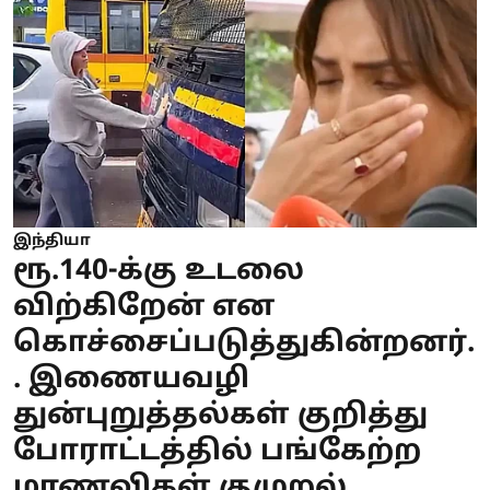
இந்தியா
ரூ.140-க்கு உடலை
விற்கிறேன் என
கொச்சைப்படுத்துகின்றனர்.
. இணையவழி
துன்புறுத்தல்கள் குறித்து
போராட்டத்தில் பங்கேற்ற
மாணவிகள் குமுறல்