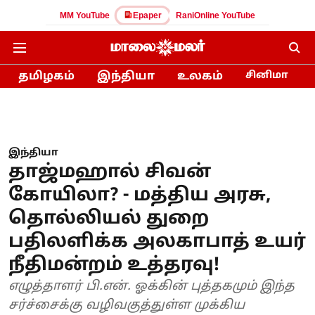
MM YouTube
Epaper
RaniOnline YouTube
தமிழகம்
இந்தியா
உலகம்
சினிமா
இந்தியா
தாஜ்மஹால் சிவன்
கோயிலா? - மத்திய அரசு,
தொல்லியல் துறை
பதிலளிக்க அலகாபாத் உயர்
நீதிமன்றம் உத்தரவு!
எழுத்தாளர் பி.என். ஓக்கின் புத்தகமும் இந்த
சர்ச்சைக்கு வழிவகுத்துள்ள முக்கிய