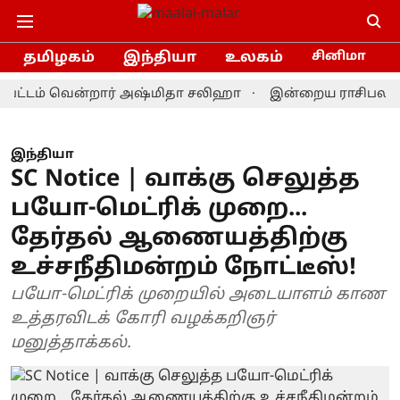
தமிழகம்
இந்தியா
உலகம்
சினிமா
டம் வென்றார் அஷ்மிதா சலிஹா
இன்றைய ராசிபலன் 9.8.202
இந்தியா
SC Notice | வாக்கு செலுத்த
பயோ-மெட்ரிக் முறை...
தேர்தல் ஆணையத்திற்கு
உச்சநீதிமன்றம் நோட்டீஸ்!
பயோ-மெட்ரிக் முறையில் அடையாளம் காண
உத்தரவிடக் கோரி வழக்கறிஞர்
மனுத்தாக்கல்.