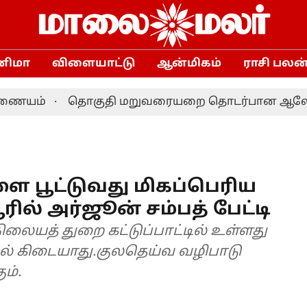
னிமா
விளையாட்டு
ஆன்மிகம்
ராசி பலன
்
தொகுதி மறுவரையறை தொடர்பான ஆலோசனை: தமிழ
 பூட்டுவது மிகப்பெரிய
ூரில் அர்ஜூன் சம்பத் பேட்டி
ையத் துறை கட்டுப்பாட்டில் உள்ளது
ல் கிடையாது.குலதெய்வ வழிபாடு
ம்.