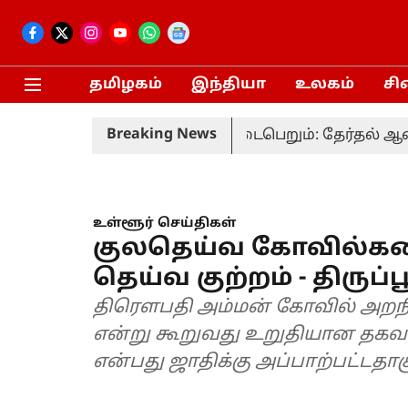
தமிழகம்
இந்தியா
உலகம்
சி
Breaking News
ர்தல் வரும் 20-ம் தேதி நடைபெறும்: தேர்தல் ஆணையம
உள்ளூர் செய்திகள்
குலதெய்வ கோவில்களை
தெய்வ குற்றம் - திருப்ப
திரெளபதி அம்மன் கோவில் அறநில
என்று கூறுவது உறுதியான தகவ
என்பது ஜாதிக்கு அப்பாற்பட்டதாகு