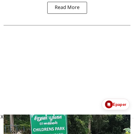
Read More
Epaper
X