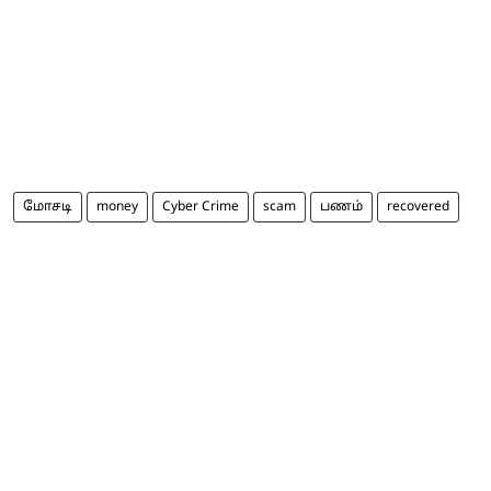
மோசடி
money
Cyber Crime
scam
பணம்
recovered