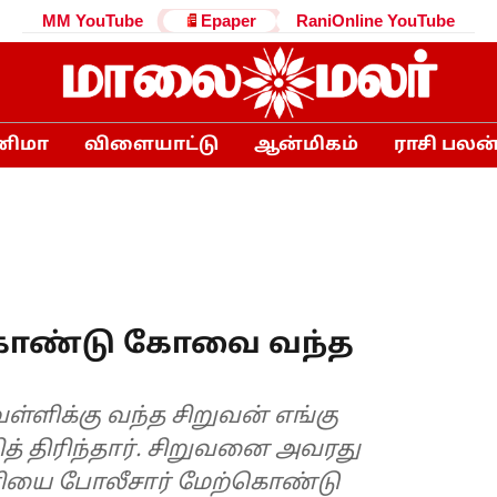
MM YouTube
Epaper
RaniOnline YouTube
னிமா
விளையாட்டு
ஆன்மிகம்
ராசி பலன
 கொண்டு கோவை வந்த
ள்ளிக்கு வந்த சிறுவன் எங்கு
ித் திரிந்தார். சிறுவனை அவரது
ணியை போலீசார் மேற்கொண்டு