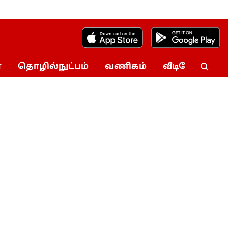
்
தொழில்நுட்பம்
வணிகம்
வீடியோ
Vo