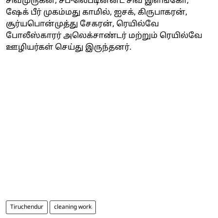
சிவமுருகன், சப்-லெப்டினன்ட் சிவ இளங்கோ,
ஷேக் பீர் முகம்மது காமில், ஐசக், கிருபாகரன்,
சூர்யபொன்முத்து சேகரன், ரெயில்வே
போலீஸ்காரர் அலெக்சாண்டர் மற்றும் ரெயில்வே
ஊழியர்கள் செய்து இருந்தனர்.
Tiruchendur
cleaning work