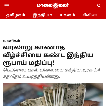
தமிழகம்
இந்தியா
உலகம்
சினிமா
வணிகம்
வரலாறு காணாத
வீழ்ச்சியை கண்ட இந்திய
ரூபாய் மதிப்பு!
பெட்ரோல், டீசல் விலையை மத்திய அரசு 3.4
சதவீதம் உயர்த்தியுள்ளது.