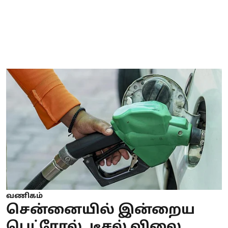
வணிகம்
சென்னையில் இன்றைய
பெட்ரோல், டீசல் விலை