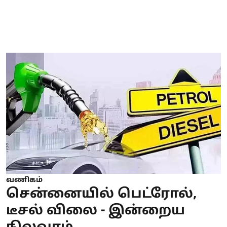
வணிகம்
சென்னையில் பெட்ரோல்,
டீசல் விலை - இன்றைய